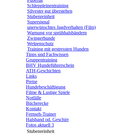
Pubertät
Schleppleinentraining
Silvester gut überstehen
Stubenreinheit
Supersignal
unerwünschtes Jagdverhalten (Film)
Warnung vor sprühhalsbändern
Zwingerhunde
Welpenschutz
Training mit gestressten Hunden
Tipps und Fachwissen
Gruppentraining
BHV Hundeführerschein
ATH-Geschichten
Links
Preise
Hundebeschäftigung
Filme & Lustige Spiele
Notfälle
Bücherecke
Kontakt
Fernseh-Trainer
Halsband od. Geschirr
Fotos aktuell 3
Stubenreinheit