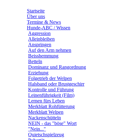
Startseite
Über uns
Termine & News
Hunde-ABC / Wissen
Aggression
Alleinbleiben
Anspringen
Auf den Arm nehmen
Beisshemmung
Betteln
Dominanz und Rangordnung
Erziehung
Folgetrieb der Welpen
Halsband oder Brustgeschirr
Kontrolle und Führung
Leinenführigkeit (Film)
Lernen fürs Leben
Merkblatt Rohfütterung
Merkblatt Welpen
Nackenschütteln
NEIN - das "böse" Wort
"Nein..."
Quietschspielzeug