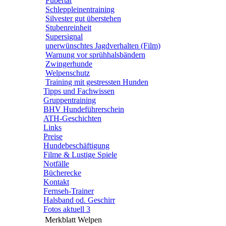
Pubertät
Schleppleinentraining
Silvester gut überstehen
Stubenreinheit
Supersignal
unerwünschtes Jagdverhalten (Film)
Warnung vor sprühhalsbändern
Zwingerhunde
Welpenschutz
Training mit gestressten Hunden
Tipps und Fachwissen
Gruppentraining
BHV Hundeführerschein
ATH-Geschichten
Links
Preise
Hundebeschäftigung
Filme & Lustige Spiele
Notfälle
Bücherecke
Kontakt
Fernseh-Trainer
Halsband od. Geschirr
Fotos aktuell 3
Merkblatt Welpen