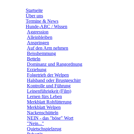
Startseite
Über uns
Termine & News
Hunde-ABC / Wissen
Aggression
Alleinbleiben
Anspringen
Auf den Arm nehmen
Beisshemmung
Betteln
Dominanz und Rangordnung
Erziehung
Folgetrieb der Welpen
Halsband oder Brustgeschirr
Kontrolle und Führung
Leinenführigkeit (Film)
Lernen fürs Leben
Merkblatt Rohfütterung
Merkblatt Welpen
Nackenschütteln
NEIN - das "böse" Wort
"Nein..."
Quietschspielzeug