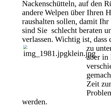
Nackenschütteln, auf den R
andere Welpen über Ihren Hu
raushalten sollen, damit Ihr
sind Sie schlecht beraten un
verlassen. Wichtig ist, das
zu
unte
aber in
verschi
gemacht
Zeit zu
Problem
werden.