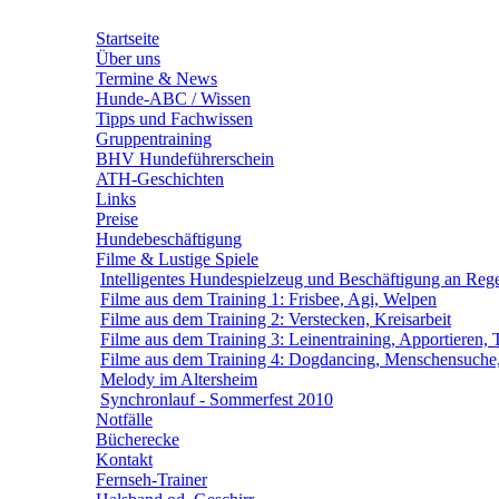
Startseite
Über uns
Termine & News
Hunde-ABC / Wissen
Tipps und Fachwissen
Gruppentraining
BHV Hundeführerschein
ATH-Geschichten
Links
Preise
Hundebeschäftigung
Filme & Lustige Spiele
Intelligentes Hundespielzeug und Beschäftigung an Reg
Filme aus dem Training 1: Frisbee, Agi, Welpen
Filme aus dem Training 2: Verstecken, Kreisarbeit
Filme aus dem Training 3: Leinentraining, Apportieren, 
Filme aus dem Training 4: Dogdancing, Menschensuche,
Melody im Altersheim
Synchronlauf - Sommerfest 2010
Notfälle
Bücherecke
Kontakt
Fernseh-Trainer