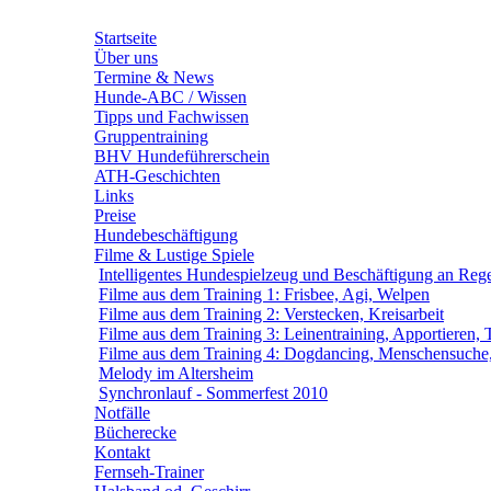
Startseite
Über uns
Termine & News
Hunde-ABC / Wissen
Tipps und Fachwissen
Gruppentraining
BHV Hundeführerschein
ATH-Geschichten
Links
Preise
Hundebeschäftigung
Filme & Lustige Spiele
Intelligentes Hundespielzeug und Beschäftigung an Reg
Filme aus dem Training 1: Frisbee, Agi, Welpen
Filme aus dem Training 2: Verstecken, Kreisarbeit
Filme aus dem Training 3: Leinentraining, Apportieren, 
Filme aus dem Training 4: Dogdancing, Menschensuche,
Melody im Altersheim
Synchronlauf - Sommerfest 2010
Notfälle
Bücherecke
Kontakt
Fernseh-Trainer